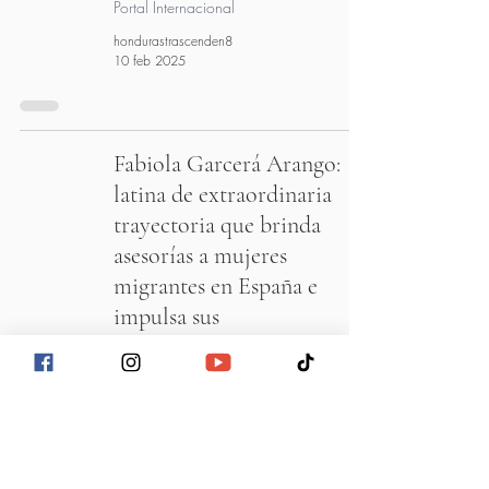
Portal Internacional
hondurastrascenden8
10 feb 2025
Fabiola Garcerá Arango:
latina de extraordinaria
trayectoria que brinda
asesorías a mujeres
migrantes en España e
impulsa sus
emprendimientos en línea
Portal Internacional
hondurastrascenden8
25 ene 2025