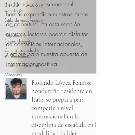
En Honduras Trascendental
Ciencia, Innovacion y
tecnología
hemos expandido nuestras áreas
Estilo de vida, viajes y
de cobertura. En esta sección
turismo
nuestros lectores podrán disfrutar
Negocios y
Emprendimientos
de contenidos internacionales,
Cultura, sociedad y
siempre bajo nuestra apuesta de
entretenimiento
información positiva.
Portal Internacional
Mascotas
Rolando López Ramos:
Automóviles
hondureño residente en
Novedades
Italia se prepara para
competir a nivel
internacional en la
disciplina de escalada en la
modalidad bulder