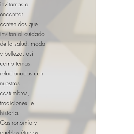
invitamos a
encontrar
contenidos que
invitan al cuidado
de la salud, moda
y belleza, así
como temas
relacionados con
nuestras
costumbres,
tradiciones, e
historia.
Gastronomía y
pueblos étnicos.