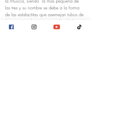
la Música, siendo  la más pequeña de 
las tres y su nombre se debe a la forma 
de las estalactitas que asemejan tubos de 
órgano que al contacto con los dedos 
emiten diferentes sonidos. Este curioso 
efecto se produce debido a que en el 
último hay una pared que ayuda a hacer 
de caja de resonancia y a que el ruido 
salga hacia fuera.
Portal Internacional