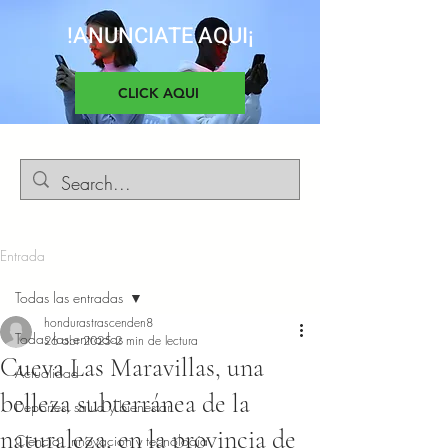
!ANUNCIATE AQUI¡
CLICK AQUI
Entrada
Todas las entradas
hondurastrascenden8
Todas las entradas
26 abr 2025
2 min de lectura
Cueva Las Maravillas, una
Actualidad
belleza subterránea de la
Deportes, salud y bienestar
naturaleza, en la provincia de
Ciencia, Innovacion y tecnología