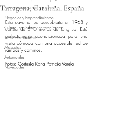
Tarragona, Cataluña, España
Estilo de vida, viajes y turismo
Obtuvo NaN de 5 estrellas.
Negocios y Emprendimientos
Esta caverna fue descubierta en 1968 y 
Cultura, sociedad y entretenimiento
consta de 510 metros de longitud. Está 
perfectamente acondicionada para una 
Portal Internacional
visita cómoda con una accesible red de 
Mascotas
rampas y caminos.
Automóviles
Fotos: Cortesía Karla Patricia Varela
Novedades