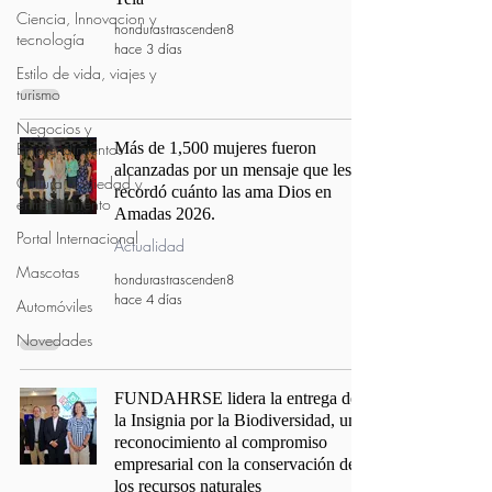
Ciencia, Innovacion y
hondurastrascenden8
tecnología
hace 3 días
Estilo de vida, viajes y
turismo
Negocios y
Emprendimientos
Más de 1,500 mujeres fueron
alcanzadas por un mensaje que les
Cultura, sociedad y
recordó cuánto las ama Dios en
entretenimiento
Amadas 2026.
Portal Internacional
Actualidad
Mascotas
hondurastrascenden8
hace 4 días
Automóviles
Novedades
FUNDAHRSE lidera la entrega de
la Insignia por la Biodiversidad, un
reconocimiento al compromiso
empresarial con la conservación de
los recursos naturales