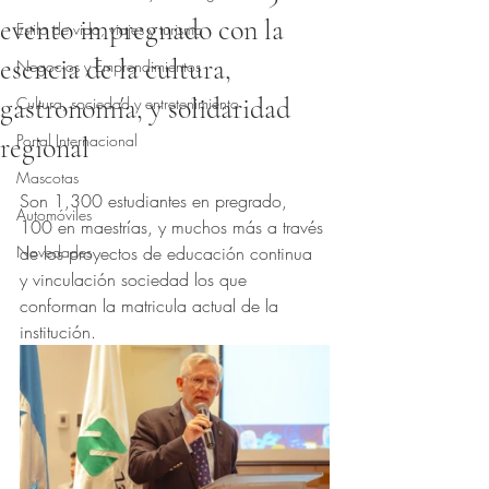
evento impregnado con la
Estilo de vida, viajes y turismo
esencia de la cultura,
Negocios y Emprendimientos
gastronomía, y solidaridad
Cultura, sociedad y entretenimiento
Portal Internacional
regional
Obtuvo NaN de 5 estrellas.
Mascotas
Son 1,300 estudiantes en pregrado, 
Automóviles
100 en maestrías, y muchos más a través 
Novedades
de los proyectos de educación continua 
y vinculación sociedad los que 
conforman la matricula actual de la 
institución.