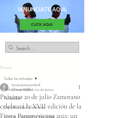
!ANUNCIATE AQUI¡
CLICK AQUI
Entrada
Todas las entradas
hondurastrascenden8
Todas las entradas
20 may 2025
2 min de lectura
Próximo 20 de julio Zamorano
Actualidad
celebrará la XVII edición de la
Deportes, salud y bienestar
Fiesta Panamericana 2025: un
Ciencia, Innovacion y tecnología