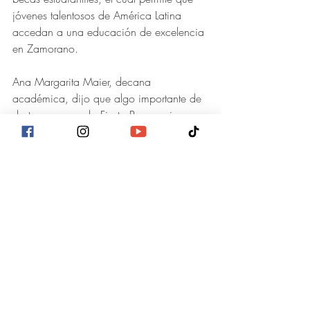
jóvenes talentosos de América Latina 
accedan a una educación de excelencia 
en Zamorano.
Ana Margarita Maier, decana 
académica, dijo que algo importante de 
destacar es que la Fiesta Panamericana 
es organizada por los estudiantes.
“Estamos invitándoles a pasar el fin de 
semana completo en Zamorano, para 
que disfruten de un tiempo diferente, 
tendremos nuevos bailes, nuevos platillos 
y un amplio programa”, expresó.
Son 1,300 estudiantes en pregrado, 
100 en maestrías, y muchos más a través 
de los proyectos de educación continua 