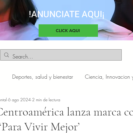
!ANUNCIATE AQUI¡
CLICK AQUI
d
Deportes, salud y bienestar
Ciencia, Innovacion 
o
ntal
6 ago 2024
Negocios y Emprendimientos
2 min de lectura
Cultura, sociedad 
entroamérica lanza marca c
‘Para Vivir Mejor’
otas
Automóviles
Novedades