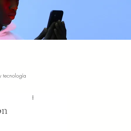
y tecnología
y entretenimiento
on