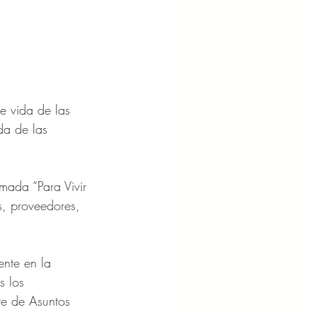
e vida de las 
da de las 
ada “Para Vivir 
s, proveedores, 
ente en la 
s los 
te de Asuntos 