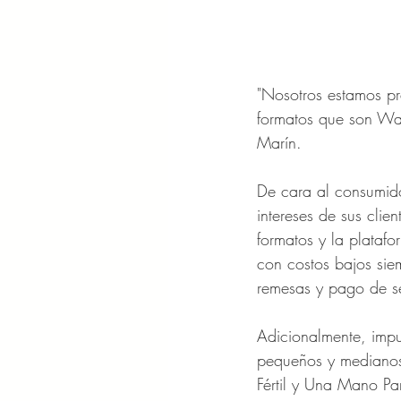
"Nosotros estamos pr
formatos que son Wa
Marín.
De cara al consumido
intereses de sus clie
formatos y la plataf
con costos bajos sie
remesas y pago de se
Adicionalmente, impu
pequeños y medianos 
Fértil y Una Mano Par