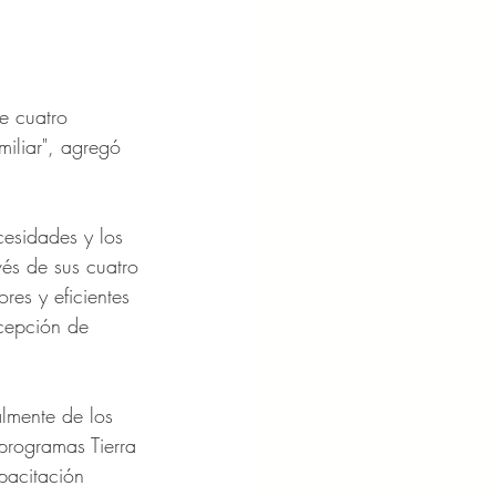
e cuatro 
iliar", agregó 
esidades y los 
vés de sus cuatro 
es y eficientes 
cepción de 
almente de los 
programas Tierra 
pacitación 