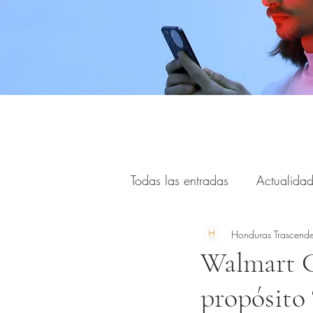
Todas las entradas
Actualida
Estilo de vida, viajes y turism
Honduras Trascende
Walmart C
propósito 
Portal Internacional
Masc