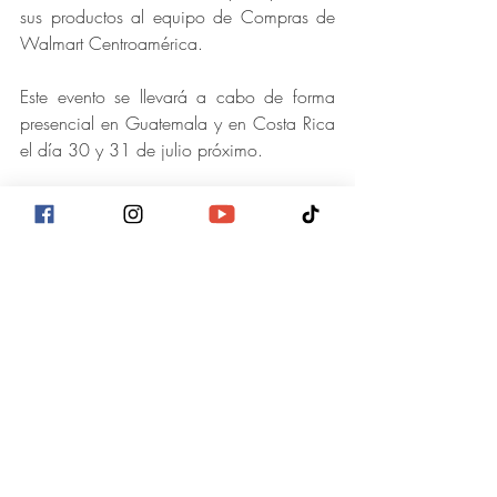
sus productos al equipo de Compras de 
Walmart Centroamérica.
Este evento se llevará a cabo de forma 
presencial en Guatemala y en Costa Rica 
el día 30 y 31 de julio próximo.
Walmart Growth Summit es una iniciativa 
que comenzó hace 11 años en Estados 
Unidos bajo el nombre de “Walmart 
Open Call”, como una invitación abierta 
a proveedores locales para formar parte 
de su red de proveedores.  
A la fecha, mercados como México, 
India y Chile, en los que Walmart tiene 
operaciones, ya son parte de esta 
iniciativa. 
Negocios y Emprendimientos