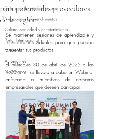
para potenciales proveedores
Estilo de vida, viajes y turismo
de la región
Negocios y Emprendimientos
Obtuvo NaN de 5 estrellas.
Cultura, sociedad y entretenimiento
Se mantienen sesiones de aprendizaje y 
Portal Internacional
reuniones individuales para que puedan 
presentar sus productos.
Mascotas
Automóviles
El miércoles 30 de abril de 2025 a las 
Novedades
4:00 p.m. se llevará a cabo un Webinar 
enfocado a miembros de cámaras 
empresariales que deseen participar.