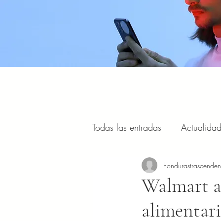
Todas las entradas
Actualida
Estilo de vida, viajes y turism
hondurastrascende
Walmart a
alimentari
Portal Internacional
Masc