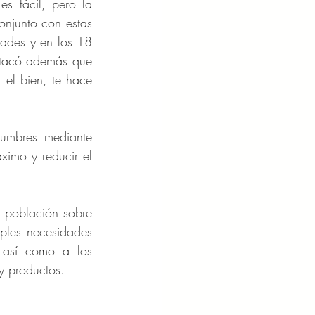
s fácil, pero la 
njunto con estas 
ades y en los 18 
stacó además que 
el bien, te hace 
umbres mediante 
imo y reducir el 
 población sobre 
iples necesidades 
, así como a los 
y productos.