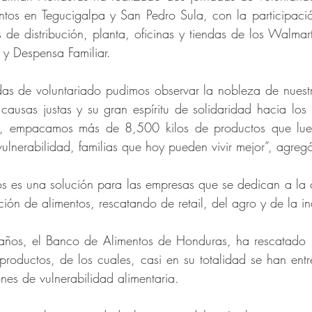
ntos en Tegucigalpa y San Pedro Sula, con la participac
 de distribución, planta, oficinas y tiendas de los Walmar
y Despensa Familiar.
das de voluntariado pudimos observar la nobleza de nuestr
ausas justas y su gran espíritu de solidaridad hacia los 
o, empacamos más de 8,500 kilos de productos que lueg
vulnerabilidad, familias que hoy pueden vivir mejor”, agre
s es una solución para las empresas que se dedican a la c
ción de alimentos, rescatando de retail, del agro y de la in
ños, el Banco de Alimentos de Honduras, ha rescatado 1
 productos, de los cuales, casi en su totalidad se han en
nes de vulnerabilidad alimentaria.