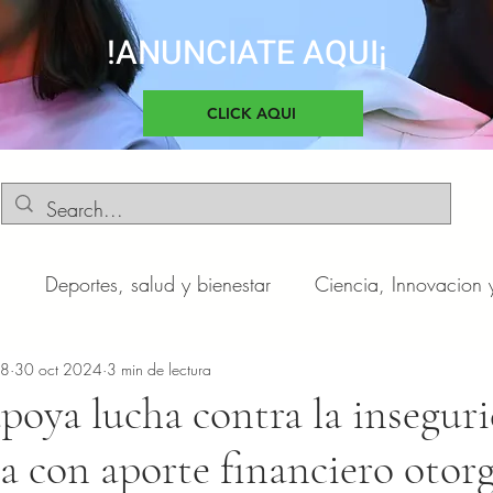
!ANUNCIATE AQUI¡
CLICK AQUI
d
Deportes, salud y bienestar
Ciencia, Innovacion 
o
n8
30 oct 2024
Negocios y Emprendimientos
3 min de lectura
Cultura, sociedad 
poya lucha contra la insegur
a con aporte financiero otor
otas
Automóviles
Novedades