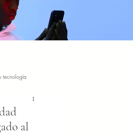
y tecnología
y entretenimiento
idad
gado al