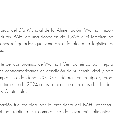
marco del Día Mundial de la Alimentación, Walmart hizo 
duras (BAH) de una donación de 1,898,704 lempiras para
es refrigerados que vendrán a fortalecer la logística d
os.
rte del compromiso de Walmart Centroamérica por mejorar
ias centroamericanas en condición de vulnerabilidad y para
ompromiso de donar 300,000 dólares en equipo y produ
mo trimestre de 2024 a los bancos de alimentos de Honduras
 y Guatemala.
ación fue recibida por la presidenta del BAH, Vanessa C
 por reafirmar su compromiso de llevar más alimentos a 