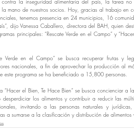
ontra la inseguridad alimentaria del país, la tarea no e
la mano de nuestros socios. Hoy, gracias al trabajo en co
enciales, tenemos presencia en 24 municipios, 16 comunid
ís”, dijo Vanessa Caballero, directora del BAH, quien de
ramas principales: “Rescate Verde en el Campo” y “Hacer 
te Verde en el Campo” se busca recuperar frutas y leg
ores nacionales, a fin de aprovechar la producción al máx
te este programa se ha beneficiado a 15,800 personas.
 “Hacer el Bien, Te Hace Bien” se busca concienciar a la
desperdiciar los alimentos y contribuir a reducir las múlt
cionales, invitando a las personas naturales y jurídicas
s a sumarse a la clasificación y distribución de alimentos 
os