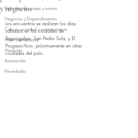
y negocios
Estilo de vida, viajes y turismo
Obtuvo NaN de 5 estrellas.
Negocios y Emprendimientos
Los encuentros se realizan los días 
Cultura, sociedad y entretenimiento
sábados en las ciudades de 
Tegucigalpa, San Pedro Sula, y El 
Portal Internacional
Progreso-Yoro, próximamente en otras 
Mascotas
ciudades del país.
Automóviles
Novedades