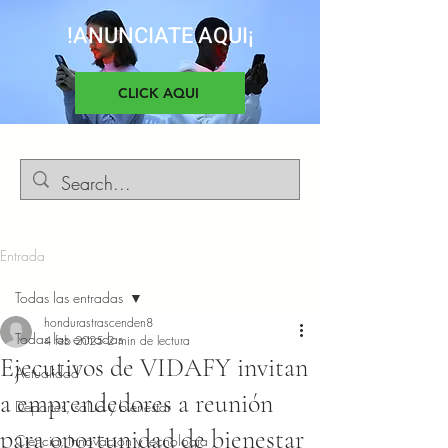
!ANUNCIATE AQUI¡
CLICK AQUI
Entrada
Todas las entradas
hondurastrascenden8
Todas las entradas
4 feb 2025
2 min de lectura
Ejecutivos de VIDAFY invitan
Actualidad
a emprendedores a reunión
Deportes, salud y bienestar
para oportunidad de bienestar
Ciencia, Innovacion y tecnología