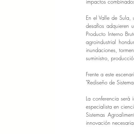
impactos combinados 
En el Valle de Sula,
desafíos adquieren 
Producto Interno Bru
agroindustrial hond
inundaciones, tormen
suministro, producció
Frente a este escena
"Rediseño de Sistem
La conferencia será 
especialista en cien
Sistemas Agroaliment
innovación necesarias