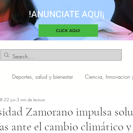
!ANUNCIATE AQUI¡
CLICK AQUI
d
Deportes, salud y bienestar
Ciencia, Innovacion 
o
n8
22 jun
Negocios y Emprendimientos
3 min de lectura
Cultura, sociedad 
sidad Zamorano impulsa solu
s ante el cambio climático y 
otas
Automóviles
Novedades