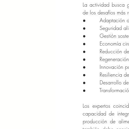
La actividad busca g
de los desafíos más 
●        Adaptación d
●        Seguridad ali
●        Gestión sost
●        Economía cir
●        Reducción d
●        Regeneració
●        Innovación p
●        Resiliencia 
●        Desarrollo d
●        Transformaci
Los expertos coinc
capacidad de integra
producción de alime