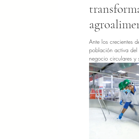
transforma
agroalimen
Obtuvo NaN de 5 es
Ante los crecientes d
población activa del
negocio circulares y 