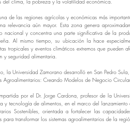
del clima, la pobreza y la volatilidad económica.
 una de las regiones agrícolas y económicas más importantes
una relevancia aún mayor. Esta zona genera aproximadam
to nacional y concentra una parte significativa de la produ
ureña. Al mismo tiempo, su ubicación la hace especialme
tas tropicales y eventos climáticos extremos que pueden af
n y seguridad alimentaria.
rio, la Universidad Zamorano desarrolló en San Pedro Sula, 
as Agroalimentarios: Creando Modelos de Negocio Circular
impartida por el Dr. Jorge Cardona, profesor de la Univer
cia y tecnología de alimentos, en el marco del lanzamiento 
arios Sostenibles, orientada a fortalecer las capacidade
 para transformar los sistemas agroalimentarios de la regió