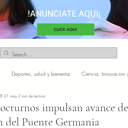
!ANUNCIATE AQUI¡
CLICK AQUI
d
Deportes, salud y bienestar
Ciencia, Innovacion 
o
n8
31 may
Negocios y Emprendimientos
2 min de lectura
Cultura, sociedad 
nocturnos impulsan avance de
n del Puente Germania
otas
Automóviles
Novedades