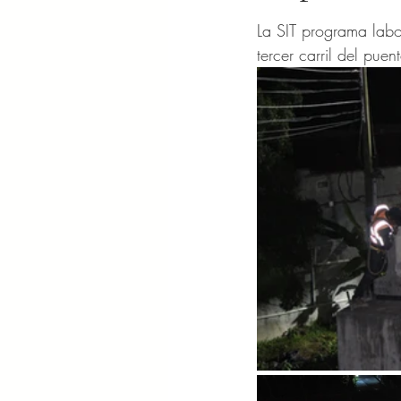
Obtuvo NaN de 5 es
La SIT programa labor
tercer carril del puen