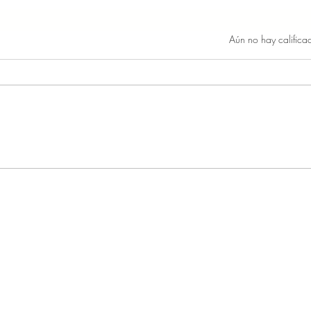
Obtuvo 0 de 5 estrellas.
Aún no hay califica