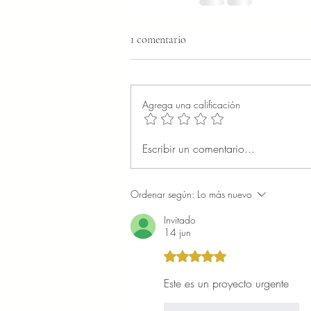
1 comentario
Agrega una calificación
Escribir un comentario...
Ordenar según:
Lo más nuevo
Invitado
14 jun
Obtuvo 5 de 5 estrellas.
Este es un proyecto urgente 
Me gusta
Reaccionar