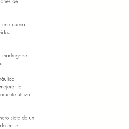
iones de 
o una nueva 
vidad 
la madrugada, 
. 
ráulico 
mejorar la 
amente utiliza 
mero siete de un 
da en la 