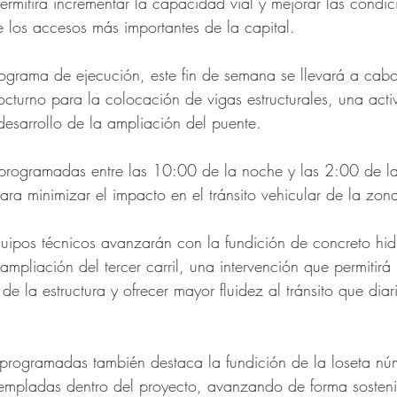
ermitirá incrementar la capacidad vial y mejorar las condic
e los accesos más importantes de la capital. 
ograma de ejecución, este fin de semana se llevará a cab
octurno para la colocación de vigas estructurales, una acti
desarrollo de la ampliación del puente. 
 programadas entre las 10:00 de la noche y las 2:00 de 
ara minimizar el impacto en el tránsito vehicular de la zona
quipos técnicos avanzarán con la fundición de concreto hid
ampliación del tercer carril, una intervención que permitirá 
e la estructura y ofrecer mayor fluidez al tránsito que diari
s programadas también destaca la fundición de la loseta nú
templadas dentro del proyecto, avanzando de forma sosteni