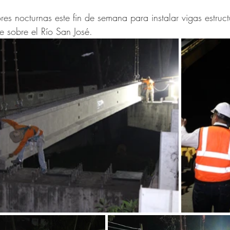
trellas.
es nocturnas este fin de semana para instalar vigas estructu
te sobre el Río San José.