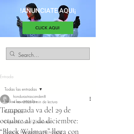
!ANUNCIATE AQUI¡
CLICK AQUI
Entrada
Todas las entradas
hondurastrascenden8
Todas las entradas
4 nov 2025
3 min de lectura
Temporada va del 29 de
Actualidad
octubre al 2 de diciembre:
Deportes, salud y bienestar
“Black Walmart” llega con
Ciencia, Innovacion y tecnología