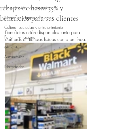
rebajas de hasta 35% y
Estilo de vida, viajes y turismo
beneficios para sus clientes
Negocios y Emprendimientos
Obtuvo NaN de 5 estrellas.
Cultura, sociedad y entretenimiento
Beneficios están disponibles tanto para 
Portal Internacional
compras en tiendas físicas como en línea.
Mascotas
Automóviles
Novedades