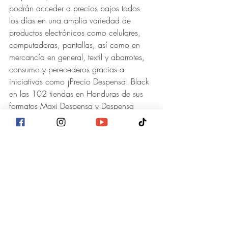
podrán acceder a precios bajos todos 
los días en una amplia variedad de 
productos electrónicos como celulares, 
computadoras, pantallas, así como en 
mercancía en general, textil y abarrotes, 
consumo y perecederos gracias a 
iniciativas como ¡Precio Despensa! Black 
en las 102 tiendas en Honduras de sus 
formatos Maxi Despensa y Despensa 
Familiar.
Financiamientos y premios 
Los clientes tienen la oportunidad de 
comprar productos de tecnología, línea 
blanca, cómputo, muebles y más a 
plazos, con hasta 18 meses de 
financiamiento al utilizar la tarjeta 
Walmart y obtener como beneficio la 
devolución de una cuota.