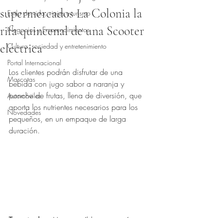
supermercados La Colonia la
Estilo de vida, viajes y turismo
rifa quincenal de una Scooter
Negocios y Emprendimientos
eléctrica
Cultura, sociedad y entretenimiento
Obtuvo NaN de 5 estrellas.
Portal Internacional
Los clientes podrán disfrutar de una 
Mascotas
bebida con jugo sabor a naranja y 
ponche de frutas, llena de diversión, que 
Automóviles
aporta los nutrientes necesarios para los 
Novedades
pequeños, en un empaque de larga 
duración. 