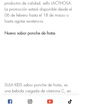
productos de calidad, sello LACTHOSA. 
La promoción estará disponible desde el 
06 de febrero hasta el 18 de marzo o 
hasta agotar existencia.
Nuevo sabor ponche de frutas
SULA KIDS sabor ponche de frutas, es 
una bebida cargada de vitamina C, en 
un práctico y divertido empaque, es de 
fácil manejo y su presentación de 200 
ml, es ideal para consumir en cualquier 