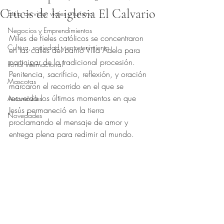
Crucis de la iglesia El Calvario
Estilo de vida, viajes y turismo
Obtuvo NaN de 5 estrellas.
Negocios y Emprendimientos
Miles de fieles católicos se concentraron 
Cultura, sociedad y entretenimiento
en las calles del barrio Villa Adela para 
participar de la tradicional procesión. 
Portal Internacional
Penitencia, sacrificio, reflexión, y oración 
Mascotas
marcaron el recorrido en el que se 
recuerda los últimos momentos en que 
Automóviles
Jesús permaneció en la tierra 
Novedades
proclamando el mensaje de amor y 
entrega plena para redimir al mundo.