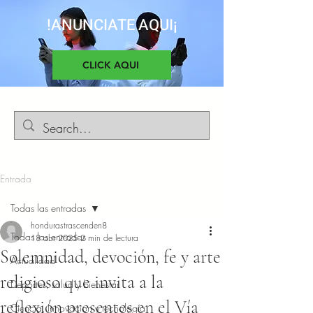
!ANUNCIATE AQUI¡
CLICK AQUI
Entrada
Todas las entradas
hondurastrascenden8
Todas las entradas
18 abr 2025
2 min de lectura
Solemnidad, devoción, fe y arte
Actualidad
religioso que invita a la
Deportes, salud y bienestar
reflexión presentes en el Vía
Ciencia, Innovacion y tecnología