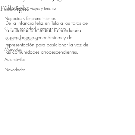
Fulbright
Estilo de vida, viajes y turismo
Obtuvo NaN de 5 estrellas.
Negocios y Emprendimientos
De la infancia feliz en Tela a los foros de 
Cultura, sociedad y entretenimiento
la diplomacia mundial. La hondureña 
supera barreras económicas y de 
Portal Internacional
representación para posicionar la voz de 
Mascotas
las comunidades afrodescendientes.
Automóviles
Novedades