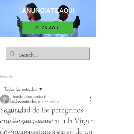
!ANUNCIATE AQUI¡
CLICK AQUI
Entrada
Todas las entradas
hondurastrascenden8
Todas las entradas
24 ene 2025
1 min de lectura
Seguridad de los peregrinos
Actualidad
que llegan a venerar a la Virgen
Deportes, salud y bienestar
de Suyapa estará a cargo de un
Ciencia, Innovacion y tecnología