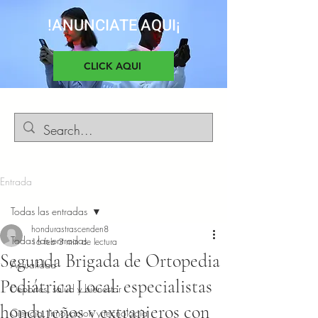
!ANUNCIATE AQUI¡
CLICK AQUI
Entrada
Todas las entradas
hondurastrascenden8
Todas las entradas
16 feb
3 min de lectura
Segunda Brigada de Ortopedia
Actualidad
Pediátrica Local: especialistas
Deportes, salud y bienestar
hondureños y extranjeros con
Ciencia, Innovacion y tecnología