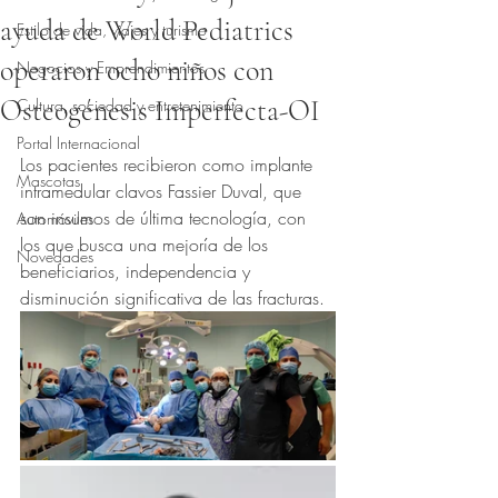
ayuda de World Pediatrics
Estilo de vida, viajes y turismo
operaron ocho niños con
Negocios y Emprendimientos
Osteogénesis Imperfecta-OI
Cultura, sociedad y entretenimiento
Obtuvo NaN de 5 estrellas.
Portal Internacional
Los pacientes recibieron como implante 
Mascotas
intramedular clavos Fassier Duval, que 
son insumos de última tecnología, con 
Automóviles
los que busca una mejoría de los 
Novedades
beneficiarios, independencia y 
disminución significativa de las fracturas.