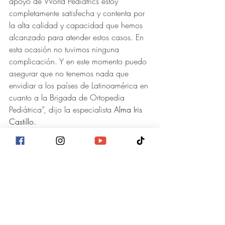
apoyo de World Pediatrics estoy 
completamente satisfecha y contenta por 
la alta calidad y capacidad que hemos 
alcanzado para atender estos casos. En 
esta ocasión no tuvimos ninguna 
complicación. Y en este momento puedo 
asegurar que no tenemos nada que 
envidiar a los países de Latinoamérica en 
cuanto a la Brigada de Ortopedia 
Pediátrica”, dijo la especialista 
Alma Iris 
Castillo.
Los pacientes beneficiados llegaron 
desde El Rosario y Lamaní-Comayagua, 
Guama-Cortés, Yarula-La Paz, Tatumbla-
Francisco Morazán, Juticalpa-Olancho, y 
Ocotepeque-Ocotepeque.
La edad de los niños operados es de 4 a 