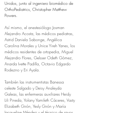
Unidos, junto al 
ingeniero biomédico de 
OrthoPediatrics, Christopher Matthew 
Powers.
Así mismo, el anestesiólogo Josman 
Alejandro Acosta, las médicos pediatras, 
Astrid Daniela Sabonge, Angélica 
Carolina Morales y Unice Yireh Yanes, los 
médicos residentes de ortopedia, Miguel 
Alejandro Flores, Gelsser Odeth Gómez, 
Anarda Ivette Padilla, Octavio Edgardo 
Rodezno y Eri Ayala.
También las instrumentistas Banessa 
celeste Salgado y Deisy Analeyda 
Galeas, las enfermeras auxiliares Heidy  
Lili Pineda, Yolany Yamileth Cáceres, Vasty 
Elizabeth Girón, Yesly Girón y María 
Jacqueline Méndez y el técnico de rayos 