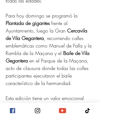
todas las edades.
Para hoy domingo se programó la 
Plantada de gigantes
 frente al 
Ayuntamiento, luego la Gran 
Cercavila 
de Vila Gegantera
, recorriendo calles 
emblemáticas como Manuel de Falla y la 
Rambla de la Maçana y el 
Baile de Vila 
Gegantera
 en el Parque de la Maçana, 
acto de clausura donde todas las colles 
participantes ejecutaron el baile 
característico de la hermandad.
Esta edición tiene un valor emocional 
especial; es un homenaje a tres décadas 
de portadores, músicos y familias que 
han mantenido viva la cultura.
Salt invito a todos los ciudadanos de las 