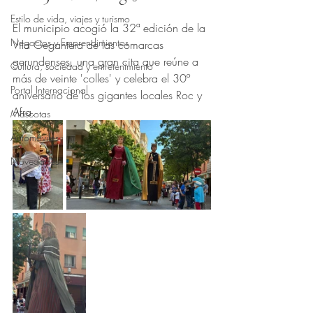
Obtuvo NaN de 5 estrellas.
Estilo de vida, viajes y turismo
El municipio acogió la 32ª edición de la 
Negocios y Emprendimientos
Vila Gegantera de las comarcas 
gerundenses, una gran cita que reúne a 
Cultura, sociedad y entretenimiento
más de veinte 'colles' y celebra el 30º 
Portal Internacional
aniversario de los gigantes locales Roc y 
Afra.
Mascotas
Automóviles
Novedades