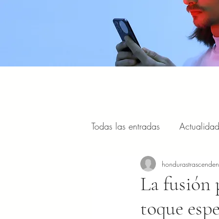
Todas las entradas
Actualida
Estilo de vida, viajes y turism
hondurastrascende
La fusión 
toque espe
Portal Internacional
Masc