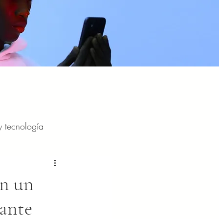
y tecnología
y entretenimiento
on un
rante