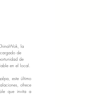
 ChinaWok, la 
o cargado de 
portunidad de 
lable en el local.
lpa, este último 
laciones, ofrece 
e que invita a 