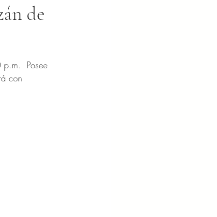
zán de
 p.m.  Posee 
rá con 