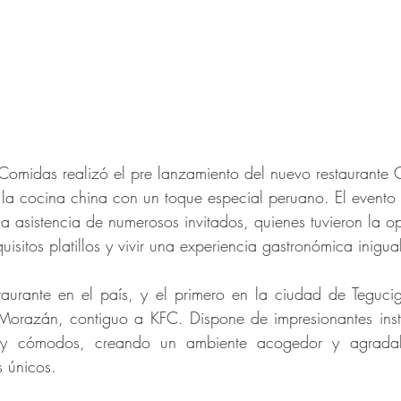
omidas realizó el pre lanzamiento del nuevo restaurante
e la cocina china con un toque especial peruano. El event
la asistencia de numerosos invitados, quienes tuvieron la o
uisitos platillos y vivir una experiencia gastronómica inigua
staurante en el país, y el primero en la ciudad de Teguciga
orazán, contiguo a KFC. Dispone de impresionantes insta
y cómodos, creando un ambiente acogedor y agradabl
s únicos.