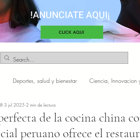
!ANUNCIATE AQUI¡
CLICK AQUI
d
Deportes, salud y bienestar
Ciencia, Innovacion 
o
n8
3 jul 2025
Negocios y Emprendimientos
2 min de lectura
Cultura, sociedad 
perfecta de la cocina china c
cial peruano ofrece el restau
otas
Automóviles
Novedades