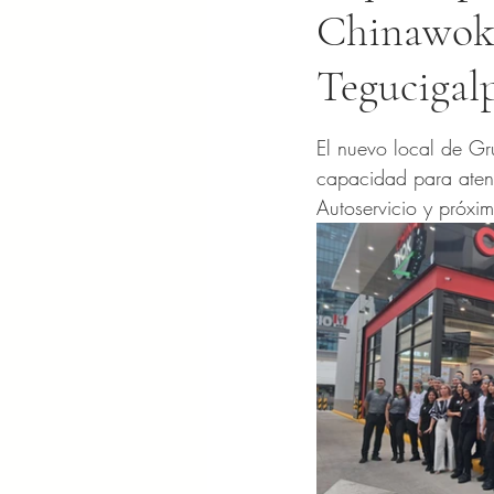
Chinawok,
Tegucigal
Obtuvo NaN de 5 es
El nuevo local de G
capacidad para aten
Autoservicio y próxi