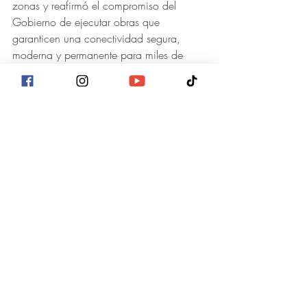
zonas y reafirmó el compromiso del 
Gobierno de ejecutar obras que 
garanticen una conectividad segura, 
moderna y permanente para miles de 
familias, productores y conductores que 
diariamente transitan por estas rutas.
Los proyectos contemplan trabajos de 
rehabilitación vial, mejoramiento de la 
base y subbase, estabilización, drenajes, 
cunetas, alcantarillas, bacheo y 
colocación de doble tratamiento 
superficial, además de señalización 
horizontal para fortalecer la seguridad 
vial y optimizar la circulación vehicular.
Con estas intervenciones se beneficiará 
directamente a más de 30 mil habitantes 
que utilizan estas carreteras como una 