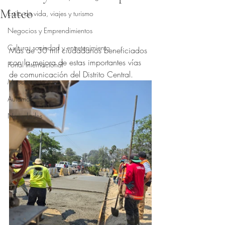
Mateo
Estilo de vida, viajes y turismo
Obtuvo NaN de 5 estrellas.
Negocios y Emprendimientos
Cultura, sociedad y entretenimiento
Más de 30 mil ciudadanos beneficiados 
con la mejora de estas importantes vías 
Portal Internacional
de comunicación del Distrito Central.
Mascotas
Automóviles
Novedades