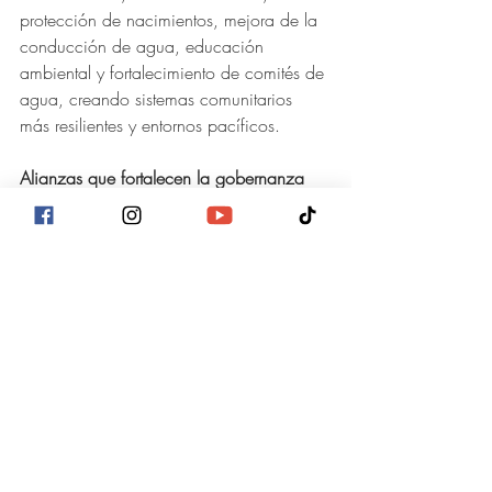
protección de nacimientos, mejora de la 
conducción de agua, educación 
ambiental y fortalecimiento de comités de 
agua, creando sistemas comunitarios 
más resilientes y entornos pacíficos.
Alianzas que fortalecen la gobernanza 
del agua
Se ha consolidado una alianza 
estratégica entre comunidades, el ICF, la 
UMAS y los comités de agua. Acciones 
concretas como el monitoreo 
participativo y las obras de control de 
erosión han logrado mejorar la calidad 
del agua y fortalecer la gobernanza 
local. Este trabajo conjunto no solo 
protege los ecosistemas y enfrenta el 
cambio climático, sino que construye 