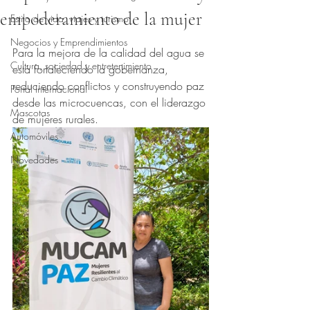
empoderamiento de la mujer
Estilo de vida, viajes y turismo
Obtuvo NaN de 5 estrellas.
Negocios y Emprendimientos
Para la mejora de la calidad del agua se 
Cultura, sociedad y entretenimiento
está fortaleciendo la gobernanza, 
reduciendo conflictos y construyendo paz 
Portal Internacional
desde las microcuencas, con el liderazgo 
Mascotas
de mujeres rurales.
Automóviles
Novedades