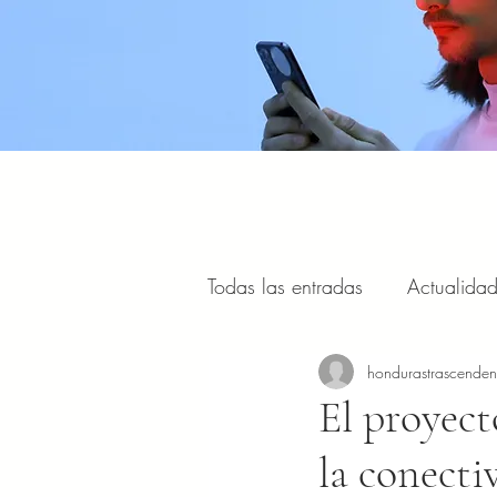
Todas las entradas
Actualida
Estilo de vida, viajes y turism
hondurastrascende
El proyect
la conecti
Portal Internacional
Masc