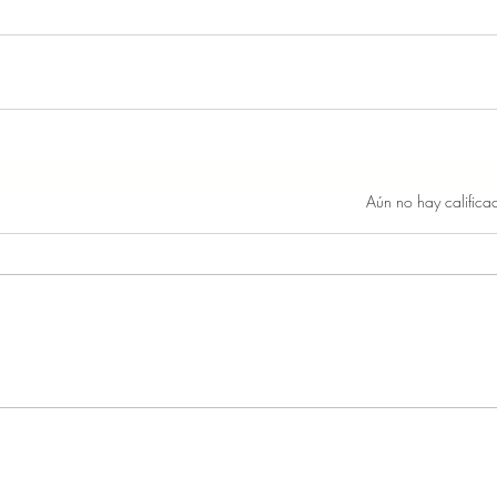
Obtuvo 0 de 5 estrellas.
Aún no hay califica