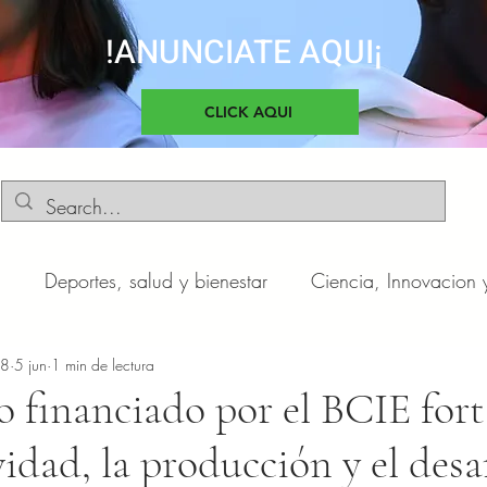
!ANUNCIATE AQUI¡
CLICK AQUI
d
Deportes, salud y bienestar
Ciencia, Innovacion 
o
n8
5 jun
Negocios y Emprendimientos
1 min de lectura
Cultura, sociedad 
o financiado por el BCIE fort
vidad, la producción y el desa
otas
Automóviles
Novedades