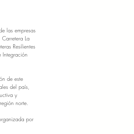
s de las empresas 
 Carretera La 
eras Resilientes 
 Integración 
ón de este 
les del país, 
uctiva y 
región norte.
 organizada por 