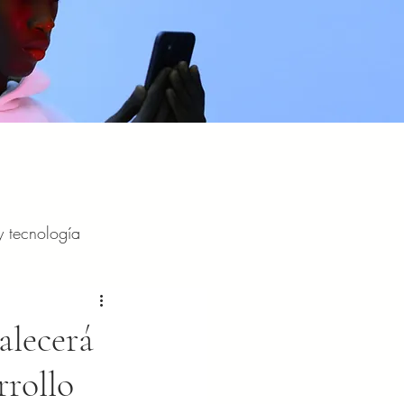
y tecnología
y entretenimiento
alecerá
rrollo