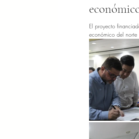
económico
Obtuvo NaN de 5 es
El
proyecto financiad
económico del norte