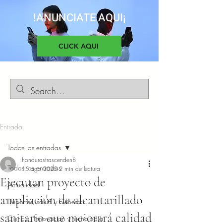
!ANUNCIATE AQUI¡
CLICK AQUI
Entrada
Todas las entradas
hondurastrascenden8
Todas las entradas
15 ago 2025
2 min de lectura
Ejecutan proyecto de
Actualidad
ampliación de alcantarillado
Deportes, salud y bienestar
sanitario que mejorará calidad
Ciencia, Innovacion y tecnología