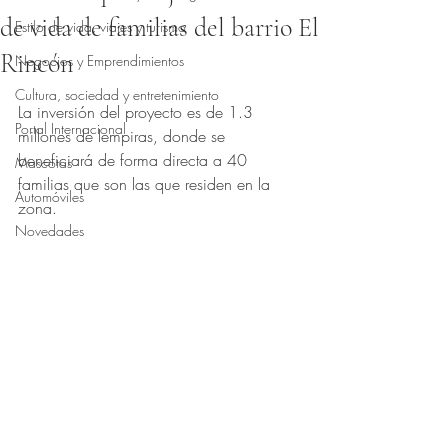
de vida de familias del barrio El
Estilo de vida, viajes y turismo
Rincón
Negocios y Emprendimientos
Obtuvo NaN de 5 estrellas.
Cultura, sociedad y entretenimiento
La inversión del proyecto es de 1.3 
Portal Internacional
millones de lempiras, donde se 
beneficiará de forma directa a 40 
Mascotas
familias que son las que residen en la 
Automóviles
zona.
Novedades