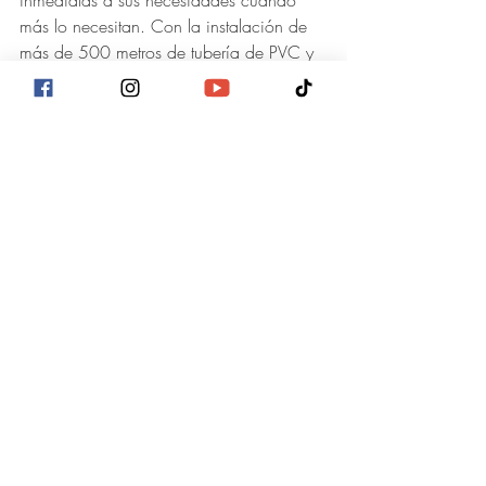
inmediatas a sus necesidades cuando 
más lo necesitan. Con la instalación de 
más de 500 metros de tubería de PVC y 
colectores de alcantarillado, estamos 
dignificando la vida de 40 familias en el 
barrio El Rincón¨, manifestó el edil 
capitalino. 
Este sector de la capital estuvo por años 
en el abandono, sin embargo, ahora con 
el corazón del cambio los vecinos de 
este sector tendrán desarrollo y una mejor 
calidad de vida.
Actualidad