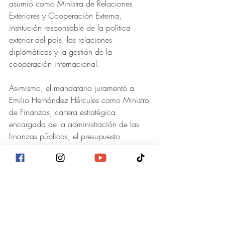
asumió como Ministra de Relaciones 
Exteriores y Cooperación Externa, 
institución responsable de la política 
exterior del país, las relaciones 
diplomáticas y la gestión de la 
cooperación internacional.
Asimismo, el mandatario juramentó a 
Emilio Hernández Hércules como Ministro 
de Finanzas, cartera estratégica 
encargada de la administración de las 
finanzas públicas, el presupuesto 
nacional y la política fiscal del Estado. 
Previo a su nombramiento, Hernández 
Hércules presentó su renuncia irrevocable 
al cargo de comisionado propietario de 
la Unidad de Financiamiento, 
Transparencia y Fiscalización (UFTF), la 