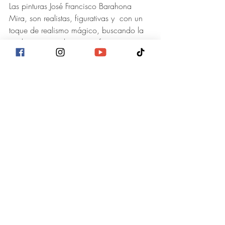
Las pinturas José Francisco Barahona 
Mira, son realistas, figurativas y  con un 
toque de realismo mágico, buscando la 
tendencia surrealista, su enfoque es 
social e histórico.
En 2021 fue seleccionado de entre 117 
postulantes para ser parte de la Galería 
Nacional de Arte con el proyecto de 
Artistas Noveles “Tierra Mojada”, 
proyecto que considera como el 
despegue de su carrera artística. A la 
fecha ha participado en más de 50 
exposiciones.
De interés
La propietaria de la galería Arte al Paso, 
es Adriana Silva, curadora de 
exposiciones Internacionales de Arte 