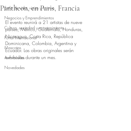
Pantheon, en Paris, Francia
Estilo de vida, viajes y turismo
Obtuvo NaN de 5 estrellas.
Negocios y Emprendimientos
El evento reunirá a 21 artistas de nueve 
Cultura, sociedad y entretenimiento
países; México, Guatemala, Honduras, 
Nicaragua, Costa Rica, República 
Portal Internacional
Dominicana, Colombia, Argentina y 
Mascotas
Ecuador. Las obras originales serán 
exhibidas durante un mes.
Automóviles
Novedades