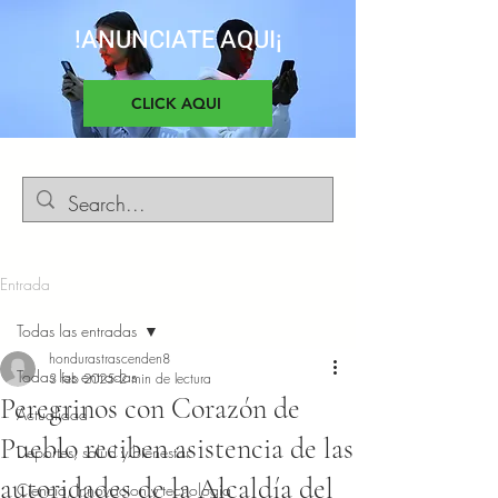
!ANUNCIATE AQUI¡
CLICK AQUI
Entrada
Todas las entradas
hondurastrascenden8
Todas las entradas
3 feb 2025
2 min de lectura
Peregrinos con Corazón de
Actualidad
Pueblo reciben asistencia de las
Deportes, salud y bienestar
autoridades de la Alcaldía del
Ciencia, Innovacion y tecnología