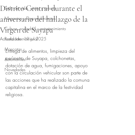
Distrito Central durante el
Estilo de vida, viajes y turismo
aniversario del hallazgo de la
Negocios y Emprendimientos
Virgen de Suyapa
Cultura, sociedad y entretenimiento
Actualizado:
Portal Internacional
19 jul 2025
Obtuvo NaN de 5 estrellas.
Mascotas
Entrega de alimentos, limpieza del 
perímetro de Suyapa, colchonetas, 
Automóviles
dotación de agua, fumigaciones, apoyo 
Novedades
con la circulación vehicular son parte de 
las acciones que ha realizado la comuna 
capitalina en el marco de la festividad 
religiosa.  