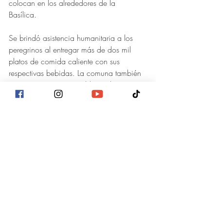
colocan en los alrededores de la 
Basílica. 
Se brindó asistencia humanitaria a los 
peregrinos al entregar más de dos mil 
platos de comida caliente con sus 
respectivas bebidas. La comuna también 
proporcionó agua potable mediante 
camiones cisterna, entregó colchonetas y 
se habilitaron los baños portátiles. 
Actualidad