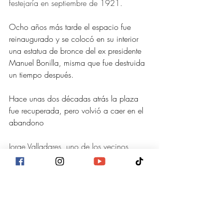
festejaría en septiembre de 1921.
Ocho años más tarde el espacio fue 
reinaugurado y se colocó en su interior 
una estatua de bronce del ex presidente 
Manuel Bonilla, misma que fue destruida 
un tiempo después.
Hace unas dos décadas atrás la plaza 
fue recuperada, pero volvió a caer en el 
abandono
Jorge Valladares, uno de los vecinos, 
explicó que el desafío en la actualidad 
es respetar su carácter paisajista, con la 
mínima intervención en cualquier 
modificación. 
Cuenta la historia que en el lugar solían 