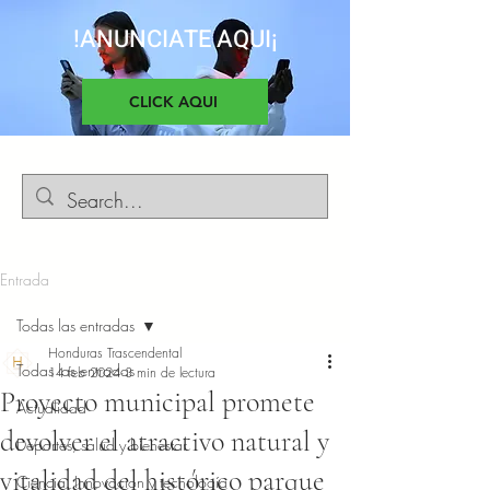
!ANUNCIATE AQUI¡
CLICK AQUI
Entrada
Todas las entradas
Honduras Trascendental
Todas las entradas
14 feb 2024
3 min de lectura
Proyecto municipal promete
Actualidad
devolver el atractivo natural y
Deportes, salud y bienestar
vitalidad del histórico parque
Ciencia, Innovacion y tecnología