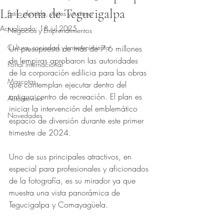
La Leona de Tegucigalpa
Estilo de vida, viajes y turismo
Actualizado:
18 jul 2025
Negocios y Emprendimientos
Obtuvo NaN de 5 estrellas.
Cultura, sociedad y entretenimiento
Un presupuesto de más de 7.6 millones 
de lempiras aprobaron las autoridades 
Portal Internacional
de la corporación edilicia para las obras 
Mascotas
que contemplan ejecutar dentro del 
antiguo centro de recreación. El plan es 
Automóviles
iniciar la intervención del emblemático 
Novedades
espacio de diversión durante este primer 
trimestre de 2024.
Uno de sus principales atractivos, en 
especial para profesionales y aficionados 
de la fotografía, es su mirador ya que 
muestra una vista panorámica de 
Tegucigalpa y Comayagüela.