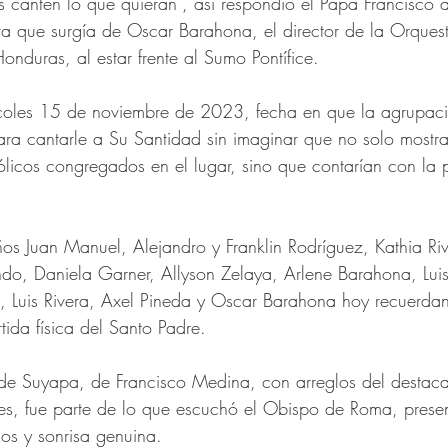
s canten lo que quieran", así respondió el Papa Francisco a
a que surgía de Oscar Barahona, el director de la Orquest
nduras, al estar frente al Sumo Pontífice.
rcoles 15 de noviembre de 2023, fecha en que la agrupac
a cantarle a Su Santidad sin imaginar que no solo mostrar
ólicos congregados en el lugar, sino que contarían con la 
os Juan Manuel, Alejandro y Franklin Rodríguez, Kathia Riv
o, Daniela Garner, Allyson Zelaya, Arlene Barahona, Lui
, Luis Rivera, Axel Pineda y Oscar Barahona hoy recuerdan
ida física del Santo Padre.
 de Suyapa, de Francisco Medina, con arreglos del destac
es, fue parte de lo que escuchó el Obispo de Roma, prese
os y sonrisa genuina.