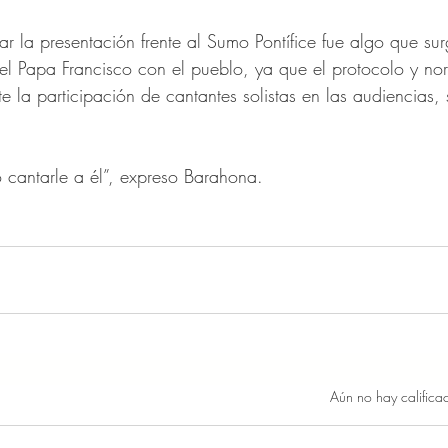
 la presentación frente al Sumo Pontífice fue algo que sur
el Papa Francisco con el pueblo, ya que e
l protocolo y no
 la participación de cantantes solistas en las audiencias,
o cantarle a él”, expreso Barahona.
Obtuvo 0 de 5 estrellas.
Aún no hay califica