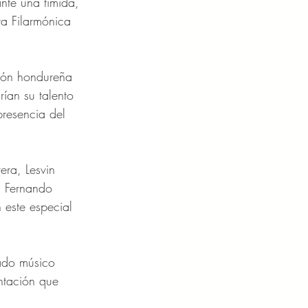
nte una tímida, 
a Filarmónica 
ión hondureña 
ían su talento 
presencia del 
era, Lesvin 
s Fernando 
 este especial 
ado músico 
ntación que 