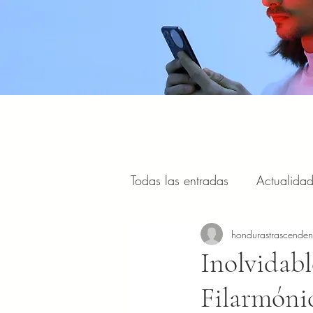
Todas las entradas
Actualida
Estilo de vida, viajes y turism
hondurastrascende
Inolvidabl
Filarmóni
Portal Internacional
Masc