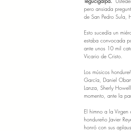
Tegucigalpa.
 "Ustede
pero ansiada pregunt
de San Pedro Sula, Ho
Esto sucedía un mié
estaba convocada par
ante unos 10 mil cat
Vicario de Cristo.
Los músicos hondureñ
García, Daniel Oband
Lanza, Sherly Howell
momento, ante la part
El himno a la Virgen
hondureño Javier Rey
honró con sus aplaus