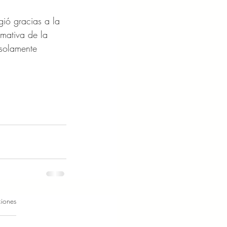
gió gracias a la 
rmativa de la 
 solamente 
ciones