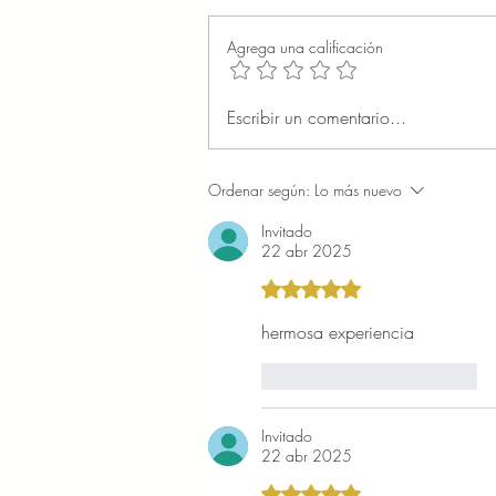
Agrega una calificación
Escribir un comentario...
Ordenar según:
Lo más nuevo
Invitado
22 abr 2025
Obtuvo 5 de 5 estrellas.
hermosa experiencia
Me gusta
Reaccionar
Invitado
22 abr 2025
Obtuvo 5 de 5 estrellas.