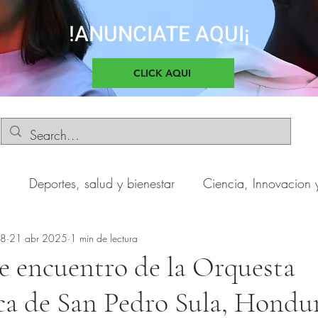
!ANUNCIATE AQUI¡
CLICK AQUI
d
Deportes, salud y bienestar
Ciencia, Innovacion 
o
n8
21 abr 2025
Negocios y Emprendimientos
1 min de lectura
Cultura, sociedad 
e encuentro de la Orquesta
ca de San Pedro Sula, Hondur
otas
Automóviles
Novedades