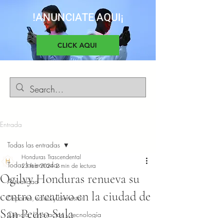
!ANUNCIATE AQUI¡
CLICK AQUI
Entrada
Todas las entradas
Honduras Trascendental
Todas las entradas
23 feb 2024
2 min de lectura
Ogilvy Honduras renueva su
Actualidad
centro creativo en la ciudad de
Deportes, salud y bienestar
San Pedro Sula
Ciencia, Innovacion y tecnología