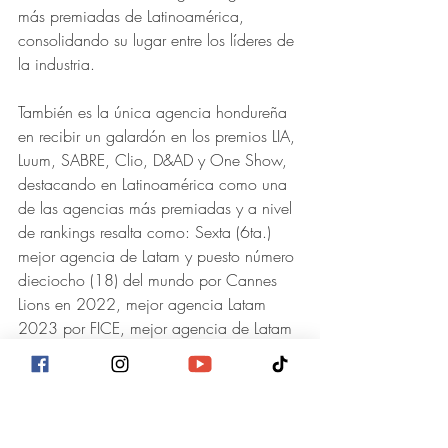
más premiadas de Latinoamérica, 
consolidando su lugar entre los líderes de 
la industria.
También es la única agencia hondureña 
en recibir un galardón en los premios LIA, 
Luum, SABRE, Clio, D&AD y One Show, 
destacando en Latinoamérica como una 
de las agencias más premiadas y a nivel 
de rankings resalta como: Sexta (6ta.) 
mejor agencia de Latam y puesto número 
dieciocho (18) del mundo por Cannes 
Lions en 2022, mejor agencia Latam 
2023 por FICE, mejor agencia de Latam 
por LIA 2023 y novena (9na.) mejor 
agencia de Latam por Cannes 2023.
La presencia de Ogilvy Honduras en 