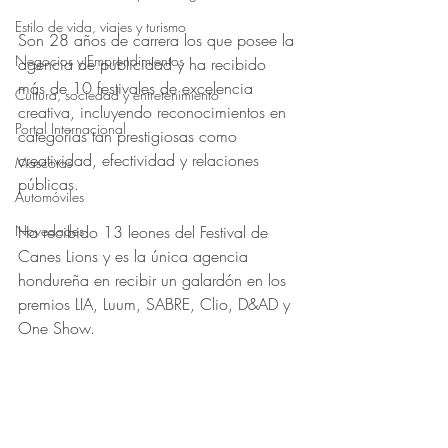
Obtuvo NaN de 5 estrellas.
Estilo de vida, viajes y turismo
Son 28 años de carrera los que posee la 
Negocios y Emprendimientos
agencia de publicidad y ha recibido 
más de 10 festivales de excelencia 
Cultura, sociedad y entretenimiento
creativa, incluyendo reconocimientos en 
Portal Internacional
categorías tan prestigiosas como 
creatividad, efectividad y relaciones 
Mascotas
públicas.
Automóviles
Novedades
Ha recibido 13 leones del Festival de 
Canes Lions y es la única agencia 
hondureña en recibir un galardón en los 
premios LIA, Luum, SABRE, Clio, D&AD y 
One Show.