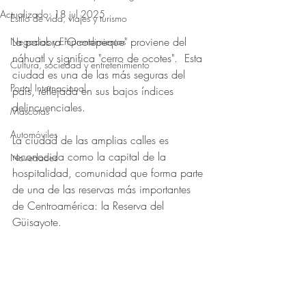
Actualizado:
18 jul 2025
Estilo de vida, viajes y turismo
Obtuvo NaN de 5 estrellas.
La palabra "Ocotepeque" proviene del 
Negocios y Emprendimientos
náhuatl y significa "cerro de ocotes".  Esta 
Cultura, sociedad y entretenimiento
ciudad es una de las más seguras del 
Portal Internacional
país, reflejada en sus bajos índices 
delincuenciales.
Mascotas
Automóviles
La ciudad de las amplias calles es 
reconocida como la capital de la 
Novedades
hospitalidad, comunidad que forma parte 
de una de las reservas más importantes 
de Centroamérica: la Reserva del 
Güisayote.