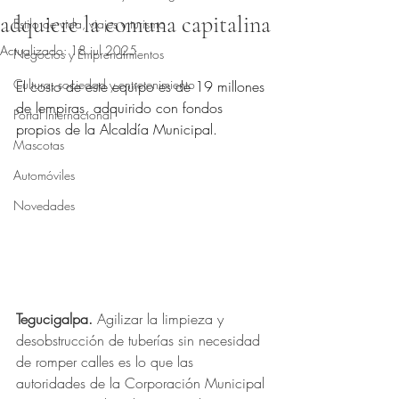
adquiere la comuna capitalina
Estilo de vida, viajes y turismo
Actualizado:
18 jul 2025
Negocios y Emprendimientos
Obtuvo NaN de 5 estrellas.
Cultura, sociedad y entretenimiento
El costo de este equipo es de 19 millones 
de lempiras, adquirido con fondos 
Portal Internacional
propios de la Alcaldía Municipal. 
Mascotas
Automóviles
Novedades
Tegucigalpa.
Agilizar la limpieza y 
desobstrucción de tuberías sin necesidad 
de romper calles es lo que las 
autoridades de la Corporaci
ó
n Municipal 