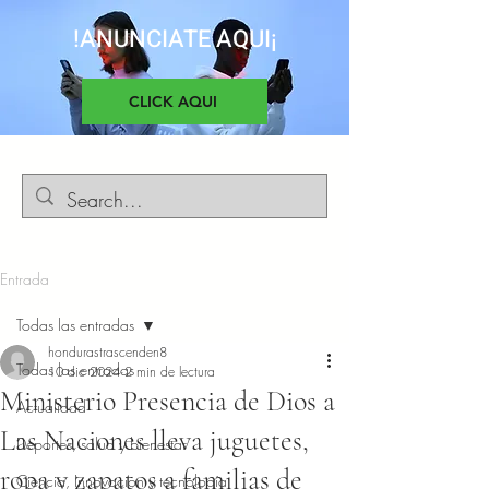
!ANUNCIATE AQUI¡
CLICK AQUI
Entrada
Todas las entradas
hondurastrascenden8
Todas las entradas
10 dic 2024
2 min de lectura
Ministerio Presencia de Dios a
Actualidad
Las Naciones lleva juguetes,
Deportes, salud y bienestar
ropa y zapatos a familias de
Ciencia, Innovacion y tecnología