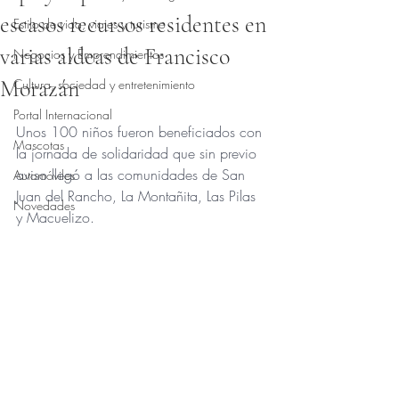
escasos recursos residentes en
Estilo de vida, viajes y turismo
varias aldeas de Francisco
Negocios y Emprendimientos
Morazán
Cultura, sociedad y entretenimiento
Obtuvo NaN de 5 estrellas.
Portal Internacional
Unos 100 niños fueron beneficiados con 
Mascotas
la jornada de solidaridad que sin previo 
aviso llegó a las comunidades de San 
Automóviles
Juan del Rancho, La Montañita, Las Pilas 
Novedades
y Macuelizo.