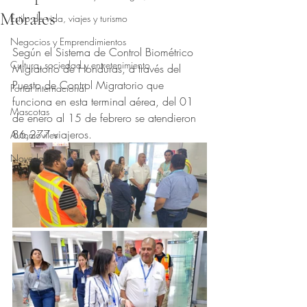
Morales
Estilo de vida, viajes y turismo
Obtuvo NaN de 5 estrellas.
Negocios y Emprendimientos
Según el Sistema de Control Biométrico 
Cultura, sociedad y entretenimiento
Migratorio de Honduras, a través del 
Puesto de Control Migratorio que 
Portal Internacional
funciona en esta terminal aérea, del 01 
Mascotas
de enero al 15 de febrero se atendieron  
86,277 viajeros.
Automóviles
Novedades