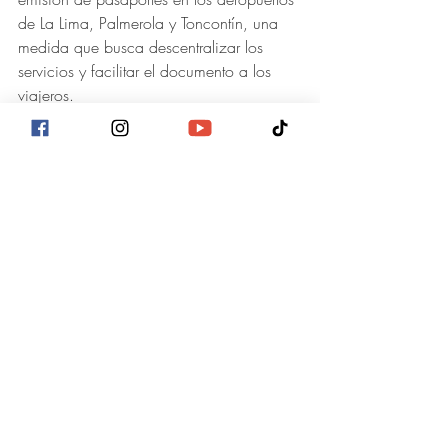
de La Lima, Palmerola y Toncontín, una 
medida que busca descentralizar los 
servicios y facilitar el documento a los 
viajeros.
Con estas acciones, el INM reafirma su 
compromiso con la seguridad nacional y 
la mejora continua del servicio al 
ciudadano.
Actualidad
Entradas recientes
Ver todo