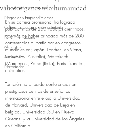
valiosos genes a la humanidad
Estilo de vida, viajes y turismo
Obtuvo NaN de 5 estrellas.
Negocios y Emprendimientos
En su carrera profesional ha logrado 
Cultura, sociedad y entretenimiento
publicar más de 250 trabajos científicos, 
además de haber brindado más de 200 
Portal Internacional
conferencias al participar en congresos 
Mascotas
mundiales en; Japón, Londres, en Viena, 
en Sydney (Australia), Marrakech 
Automóviles
(Marruecos), Roma (Italia), París (Francia), 
Novedades
entre otros.
También ha ofrecido conferencias en 
prestigiosos centros de enseñanza 
internacional entre ellos; la Universidad 
de Harvard, Universidad de Lieja en 
Bélgica, Universidad LSU en Nueva 
Orleans, y la Universidad de Los Ángeles 
en California.