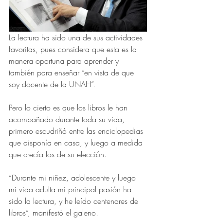
La lectura ha sido una de sus actividades 
favoritas, pues considera que esta es la 
manera oportuna para aprender y 
también para enseñar “en vista de que 
soy docente de la UNAH”.
Pero lo cierto es que los libros le han 
acompañado durante toda su vida, 
primero escudriñó entre las enciclopedias 
que disponía en casa, y luego a medida 
que crecía los de su elección. 
“Durante mi niñez, adolescente y luego 
mi vida adulta mi principal pasión ha 
sido la lectura, y he leído centenares de 
libros”, manifestó el galeno.