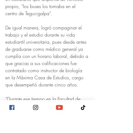
propio, “los buses los tomaba en el 
centro de Tegucigalpa”.
De igual manera, logró compaginar el 
trabajo y el estudio durante su vida 
estudiantil universitaria, pues desde antes 
de graduarse como médico general ya 
cumplía con un horario laboral, debido a 
que gracias a sus calificaciones fue 
contratado como instructor de biología 
en la Máxima Casa de Estudios, cargo 
que desempeñó durante cinco años. 
“Durante ese tiempo en la Facultad de 
Ciencias Médicas tuve a grandes 
profesores como al doctor Jesús Américo 
Reyes Ticas, doctor Dagoberto Espinoza 
Murra, doctor Nicolás Nazar Herrera, 