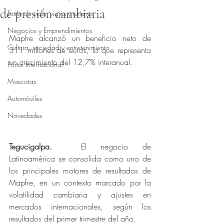
de presión cambiaria
Estilo de vida, viajes y turismo
Obtuvo NaN de 5 estrellas.
Negocios y Emprendimientos
Mapfre alcanzó un beneficio neto de 
Cultura, sociedad y entretenimiento
311 millones de euros, lo que representa 
un crecimiento del 12,7% interanual.
Portal Internacional
Mascotas
Automóviles
Novedades
Tegucigalpa.
  El negocio de 
Latinoamérica se consolida como uno de 
los principales motores de resultados de 
Mapfre, en un contexto marcado por la 
volatilidad cambiaria y ajustes en 
mercados internacionales, según los 
resultados del primer trimestre del año.