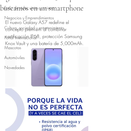
buscamos en un smartphone
Estilo de vida, viajes y turismo
Obtuvo NaN de 5 estrellas.
Negocios y Emprendimientos
El nuevo Galaxy A57 redefine el 
Cultura, sociedad y entretenimiento
concepto premium al combinar 
certificación IP68, protección Samsung 
Portal Internacional
Knox Vault y una batería de 5,000mAh.
Mascotas
Automóviles
Novedades