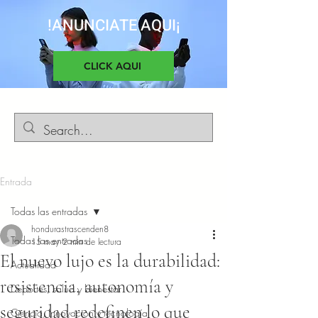
!ANUNCIATE AQUI¡
CLICK AQUI
Entrada
Todas las entradas
hondurastrascenden8
Todas las entradas
15 may
2 min de lectura
El nuevo lujo es la durabilidad:
Actualidad
resistencia, autonomía y
Deportes, salud y bienestar
seguridad redefinen lo que
Ciencia, Innovacion y tecnología