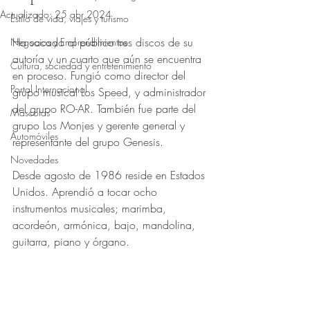
Actualizado:
25 abr 2024
Estilo de vida, viajes y turismo
Obtuvo NaN de 5 estrellas.
Ha sacado al público tres discos de su 
Negocios y Emprendimientos
autoría y un cuarto que aún se encuentra 
Cultura, sociedad y entretenimiento
en proceso. Fungió como director del 
Portal Internacional
grupo musical Los Speed, y administrador 
del grupo RO-AR. También fue parte del 
Mascotas
grupo Los Monjes y gerente general y 
Automóviles
representante del grupo Genesis.
Novedades
Desde agosto de 1986 reside en Estados 
Unidos. Aprendió a tocar ocho 
instrumentos musicales; marimba, 
acordeón, armónica, bajo, mandolina, 
guitarra, piano y órgano.