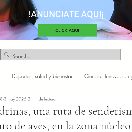
!ANUNCIATE AQUI¡
CLICK AQUI
d
Deportes, salud y bienestar
Ciencia, Innovacion 
o
n8
3 may 2025
Negocios y Emprendimientos
2 min de lectura
Cultura, sociedad 
drinas, una ruta de senderis
to de aves, en la zona núcleo
otas
Automóviles
Novedades