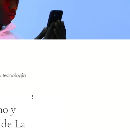
y tecnología
y entretenimiento
mo y
 de La