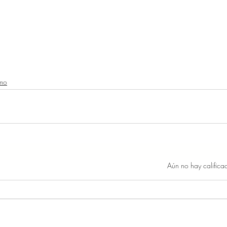
smo
Obtuvo 0 de 5 estrellas.
Aún no hay califica