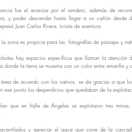
iencia fue el avanzar por el sendero, además de recorre
ra, y poder descender hasta llegar a un cañón desde do
xpresó Juan Carlos Rivera, turista de aventura.
la zona es propicia para las  fotografías de paisajes y nat
árboles hay espacios específicos que llaman la atención d
a donde la tierra se muestra con un color entre amarilla y
 área de acuerdo con los nativos  se da gracias a que los
n ese punto los desperdicios que quedaban de la explotac
velan que en Valle de Ángeles se explotaron tres minas:
.
acantilados y apreciar el agua que corre de la cascada