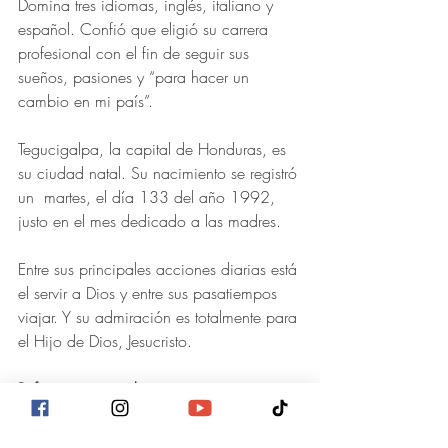
Domina tres idiomas, inglés, italiano y 
español. Confió que eligió su carrera 
profesional con el fin de seguir sus 
sueños, pasiones y “para hacer un 
cambio en mi país”.
Tegucigalpa, la capital de Honduras, es 
su ciudad natal. Su nacimiento se registró 
un  martes, el día 133 del año 1992, 
justo en el mes dedicado a las madres.
Entre sus principales acciones diarias está 
el servir a Dios y entre sus pasatiempos 
viajar. Y su admiración es totalmente para 
el Hijo de Dios, Jesucristo.
Referentes en su desempeño
La cultura europea es su principal 
referente, es decir la cuna 
la cuna de la 