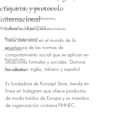
etiqueta, y protocolo
Estilo de vida, viajes y turismo
internacional
Negocios y Emprendimientos
Actualizado:
18 jul 2025
Cultura, sociedad y entretenimiento
Obtuvo NaN de 5 estrellas.
Portal Internacional
Tiene siete años en el mundo de la 
enseñanza de las normas de 
Mascotas
comportamiento social que se aplican en 
Automóviles
situaciones formales y sociales. Domina 
los idiomas inglés, italiano y español.
Novedades
Es fundadora de Konsept Store, tienda en 
línea en Instagram que ofrece productos 
de moda traídos de Europa y es miembro 
de organización cristiana FIHNEC.