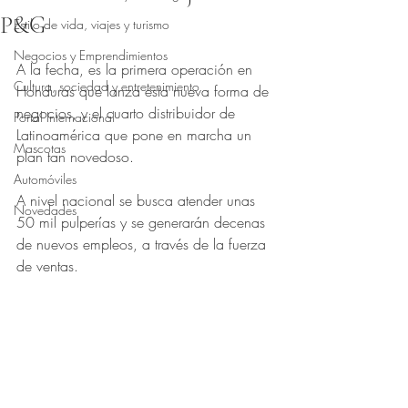
P&G
Estilo de vida, viajes y turismo
Obtuvo NaN de 5 estrellas.
Negocios y Emprendimientos
A la fecha, es la primera operación en 
Cultura, sociedad y entretenimiento
Honduras que lanza esta nueva forma de 
negocios, y el cuarto distribuidor de 
Portal Internacional
Latinoamérica que pone en marcha un 
Mascotas
plan tan novedoso.
Automóviles
A nivel nacional se busca atender unas 
Novedades
50 mil pulperías y se generarán decenas 
de nuevos empleos, a través de la fuerza 
de ventas.