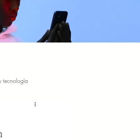
y tecnología
y entretenimiento
n