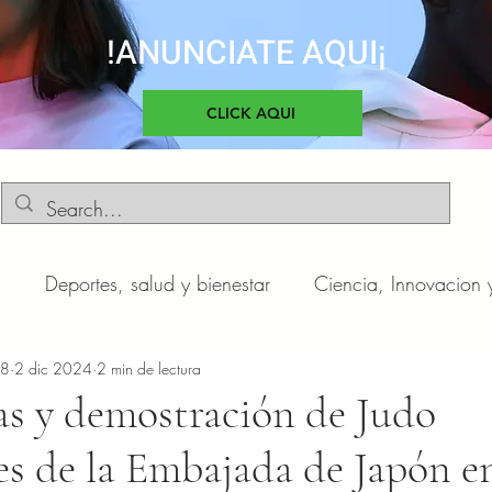
!ANUNCIATE AQUI¡
CLICK AQUI
d
Deportes, salud y bienestar
Ciencia, Innovacion 
o
n8
2 dic 2024
Negocios y Emprendimientos
2 min de lectura
Cultura, sociedad 
as y demostración de Judo
es de la Embajada de Japón e
otas
Automóviles
Novedades