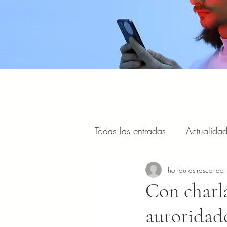
Todas las entradas
Actualida
Estilo de vida, viajes y turism
hondurastrascende
Con charl
autoridad
Portal Internacional
Masc