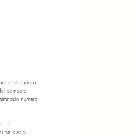
arcial de Judo a 
 del combate 
 gimnasio número 
os la 
strar que el 