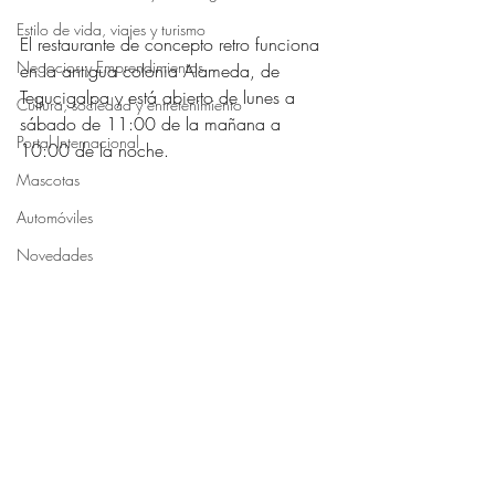
Obtuvo NaN de 5 estrellas.
Estilo de vida, viajes y turismo
El restaurante de concepto retro funciona 
Negocios y Emprendimientos
en la antigua colonia Alameda, de 
Tegucigalpa y está abierto de lunes a 
Cultura, sociedad y entretenimiento
sábado de 11:00 de la mañana a 
Portal Internacional
10:00 de la noche.
Mascotas
Automóviles
Novedades