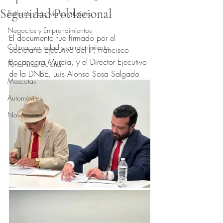
Seguridad Poblacional
Estilo de vida, viajes y turismo
Obtuvo NaN de 5 estrellas.
Negocios y Emprendimientos
El documento fue firmado por el 
Cultura, sociedad y entretenimiento
Secretario Ejecutivo del IP, Francisco 
Bocanegra Murcia, y el Director Ejecutivo 
Portal Internacional
de la DNBE, Luis Alonso Sosa Salgado
Mascotas
Automóviles
Novedades