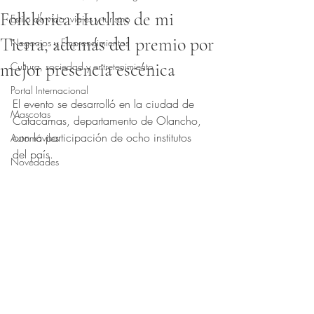
Folklórica Huellas de mi
Estilo de vida, viajes y turismo
Tierra, además del premio por
Negocios y Emprendimientos
mejor presencia escénica
Cultura, sociedad y entretenimiento
Obtuvo NaN de 5 estrellas.
Portal Internacional
El evento se desarrolló en la ciudad de 
Mascotas
Catacamas, departamento de Olancho, 
con la participación de ocho institutos 
Automóviles
del país.
Novedades