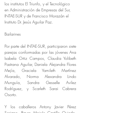
los institutos El Triunfo, y el Tecnológico 
en Administración de Empresas del Sur, 
INTAE-SUR y de Francisco Morazán el 
Instituto Dr. Jesús Aguilar Paz.
Bailarines
Por parte del INTAE-SUR, participaron siete 
parejas conformadas por las jóvenes Ana 
Isabela Ortiz Campos, Claudia Yolibeth 
Pastrana Aguilar, Daniela Alejandra Flores 
Mejía, Graciela Yamileth Martínez 
Alvarado, Norma Alexandra Lindo 
Munguía, Sandra Gesselle Avilez 
Rodríguez, y Scarleth Sarai Cabrera 
Osorto.
Y los caballeros Antony Javier Pérez 
Soriano, Bayro Moisés Castillo Oviedo, 