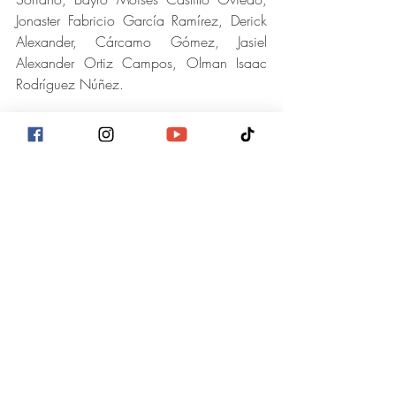
Jonaster Fabricio García Ramírez, Derick 
Alexander, Cárcamo Gómez, Jasiel 
Alexander Ortiz Campos, Olman Isaac 
Rodríguez Núñez.
De acuerdo con Rodríguez Canales, todo 
lo que se hace con pasión, esmero y 
disciplinada tiene su recompensa y “es a 
través de la danza Folclórica que 
mantenemos viva las costumbres y 
tradiciones de nuestros antepasados”.
Para las presentaciones utilizan trajes; 
criollos, indígenas y mestizos, la mayoría 
originarios del departamento de 
Choluteca.