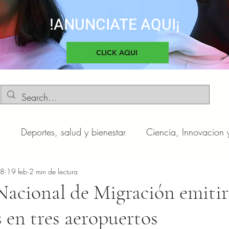
!ANUNCIATE AQUI¡
CLICK AQUI
d
Deportes, salud y bienestar
Ciencia, Innovacion 
o
n8
19 feb
Negocios y Emprendimientos
2 min de lectura
Cultura, sociedad 
Nacional de Migración emitir
 en tres aeropuertos
otas
Automóviles
Novedades