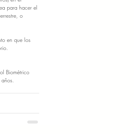
ea para hacer el 
rrestre, o 
nto en que los 
rio. 
ol Biométrico 
 años.