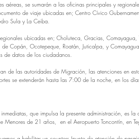
es aéreas, se sumarán a las oficinas principales y regional
ocumento de viaje ubicadas en; Centro Cívico Gubernamen
edro Sula y La Ceiba. 
 regionales ubicadas en; Choluteca, Gracias, Comayagua, Tru
a de Copán, Ocotepeque, Roatán, Juticalpa, y Comayagua
as de datos de los ciudadanos. 
an de las autoridades de Migración, las atenciones en est
rtes se extenderán hasta las 7:00 de la noche, en los días
inmediatas, que impulsa la presente administración, es la 
e Menores de 21 años,  en el Aeropuerto Toncontín, en Te
amos a habilitar un counters (punto de atención de pasajer