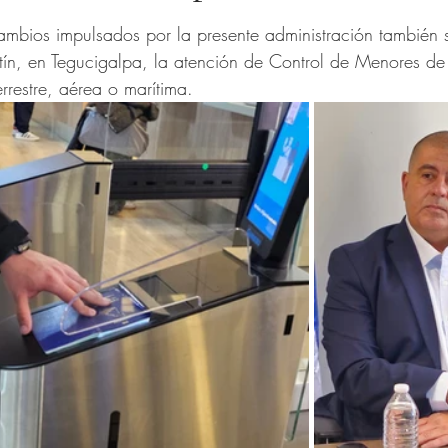
trellas.
mbios impulsados por la presente administración también s
tín, en Tegucigalpa, la atención de Control de Menores d
errestre, aérea o marítima.   