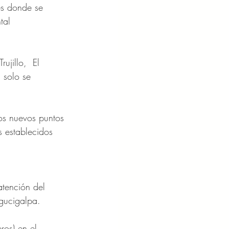
es donde se 
tal 
jillo,  El 
 solo se 
os nuevos puntos 
 establecidos 
atención del 
gucigalpa. 
os) en el 