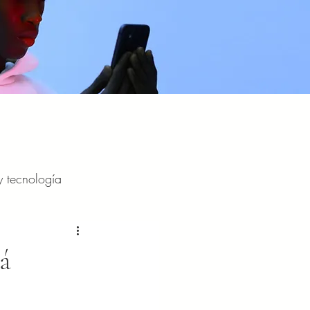
y tecnología
y entretenimiento
á