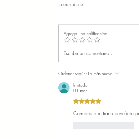
1 comentario
Agrega una calificación
Escribir un comentario...
Ordenar según:
Lo más nuevo
Invitado
01 mar
Obtuvo 5 de 5 estrellas.
Cambios que traen beneficio 
Me gusta
Reaccionar