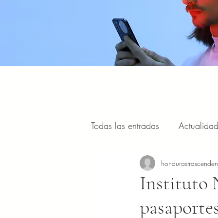
Todas las entradas
Actualida
Estilo de vida, viajes y turism
hondurastrascende
Instituto 
pasaportes
Portal Internacional
Masc