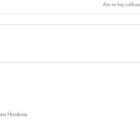
Obtuvo 0 de 5 estrellas.
Aún no hay califica
para Honduras