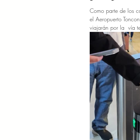
Obtuvo NaN de 5 es
Como parte de los ca
el Aeropuerto Toncon
viajarán por la  vía t