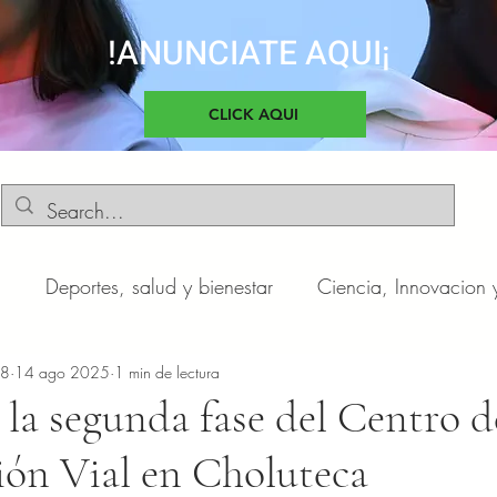
!ANUNCIATE AQUI¡
CLICK AQUI
d
Deportes, salud y bienestar
Ciencia, Innovacion 
o
n8
14 ago 2025
Negocios y Emprendimientos
1 min de lectura
Cultura, sociedad 
la segunda fase del Centro d
ión Vial en Choluteca
otas
Automóviles
Novedades