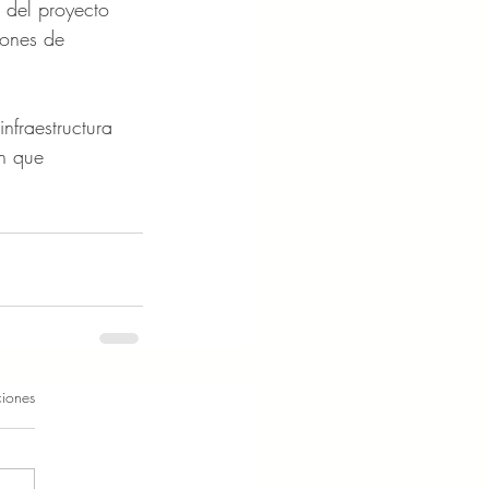
 del proyecto 
lones de 
nfraestructura 
ón que 
ciones