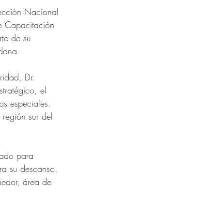
rección Nacional 
e Capacitación 
te de su 
adana.
idad, Dr. 
ratégico, el 
os especiales. 
 región sur del 
ñado para 
ara su descanso. 
medor, área de 