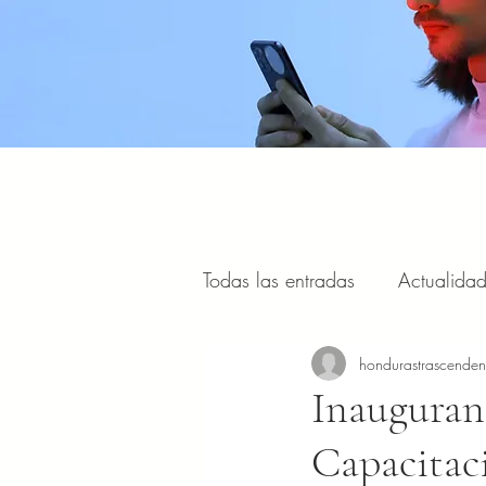
Todas las entradas
Actualida
Estilo de vida, viajes y turism
hondurastrascende
Inauguran 
Capacitac
Portal Internacional
Masc