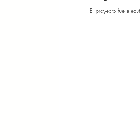
Obtuvo NaN de 5 es
El proyecto fue ejec