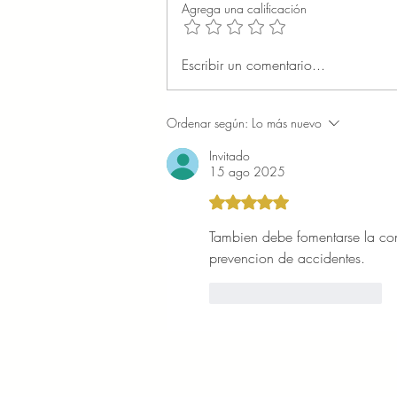
Agrega una calificación
Escribir un comentario...
Ordenar según:
Lo más nuevo
Invitado
15 ago 2025
Obtuvo 5 de 5 estrellas.
Tambien debe fomentarse la con
prevencion de accidentes.
Me gusta
Reaccionar