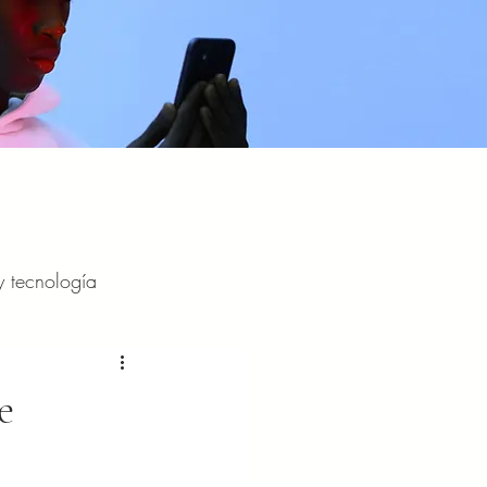
y tecnología
y entretenimiento
e