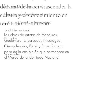
décadas de hacer trascender la
Estilo de vida, viajes y turismo
cultura y el conocimiento en
Negocios y Emprendimientos
territorio hondureño
Cultura, sociedad y entretenimiento
Obtuvo NaN de 5 estrellas.
Portal Internacional
Las obras de artistas de Honduras, 
Mascotas
Guatemala, El Salvador, Nicaragua, 
Cuba, España, Brasil y Suiza forman 
Automóviles
parte de la exhibición que permanece en 
Novedades
el Museo de la Identidad Nacional.