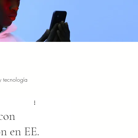
y tecnología
y entretenimiento
 con
ón en EE.