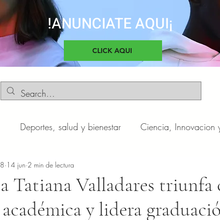
!ANUNCIATE AQUI¡
CLICK AQUI
d
Deportes, salud y bienestar
Ciencia, Innovacion 
o
n8
14 jun
Negocios y Emprendimientos
2 min de lectura
Cultura, sociedad 
 Tatiana Valladares triunfa
 académica y lidera graduaci
otas
Automóviles
Novedades