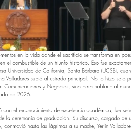
entos en la vida donde el sacrificio se transforma en poes
n el combustible de un triunfo histórico. Eso fue exactame
giosa Universidad de California, Santa Bárbara (UCSB), cuan
na Valladares subió al estrado principal. No lo hizo solo pa
 en Comunicaciones y Negocios, sino para hablarle al mu
uada de 2026.
zó con el reconocimiento de excelencia académica, fue se
 de la ceremonia de graduación. Su discurso, cargado de 
, conmovió hasta las lágrimas a su madre, Yerlin Valladare