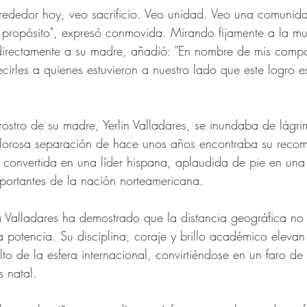
alrededor hoy, veo sacrificio. Veo unidad. Veo una comunid
el propósito", expresó conmovida. Mirando fijamente a la mul
irectamente a su madre, añadió: "En nombre de mis comp
cirles a quienes estuvieron a nuestro lado que este logro 
l rostro de su madre, Yerlin Valladares, se inundaba de lágr
dolorosa separación de hace unos años encontraba su reco
a convertida en una líder hispana, aplaudida de pie en una
portantes de la nación norteamericana.
na Valladares ha demostrado que la distancia geográfica no 
a potencia. Su disciplina, coraje y brillo académico eleva
to de la esfera internacional, convirtiéndose en un faro d
s natal.