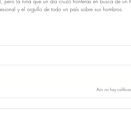
l, pero la niña que un día cruzó fronteras en busca de un f
fesional y el orgullo de todo un país sobre sus hombros.
Obtuvo 0 de 5 estrellas.
Aún no hay califica