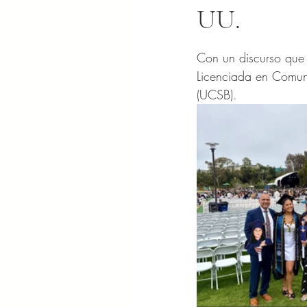
UU.
Obtuvo NaN de 5 es
Con un discurso que h
Licenciada en Comuni
(UCSB).