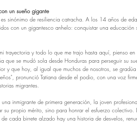
 con un sueño gigante
a es sinónimo de resiliencia catracha. A los 14 años de eda
idos con un gigantesco anhelo: conquistar una educación su
 mi trayectoria y todo lo que me trajo hasta aquí, pienso en 
iña que se mudó sola desde Honduras para perseguir su su
or y que hoy, al igual que muchos de nosotros, se gradúa
ueños", pronunció Tatiana desde el podio, con una voz firm
storias migrantes.
 una inmigrante de primera generación, la joven profesional
 su propio mérito, sino para honrar el esfuerzo colectivo. 
 de cada birrete alzado hay una historia de desvelos, renu