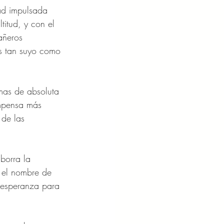
ad impulsada 
titud, y con el 
añeros 
es tan suyo como 
imas de absoluta 
mpensa más 
 de las 
borra la 
n el nombre de 
e esperanza para 