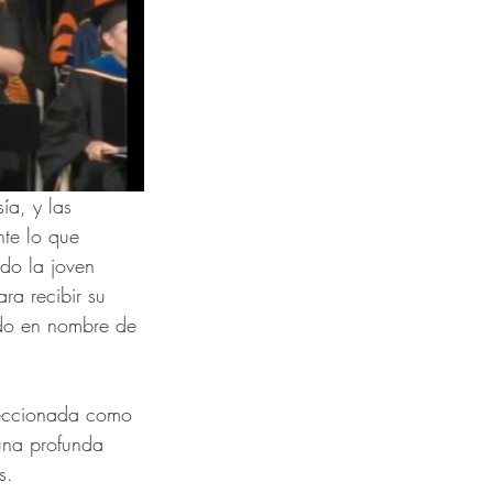
ía, y las 
nte lo que 
do la joven 
ra recibir su 
ndo en nombre de 
leccionada como 
una profunda 
s.