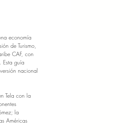
 una economía 
sión de Turismo, 
aribe CAF, con 
 Esta guía 
nversión nacional 
en Tela con la 
onentes 
ómez; la 
las Américas 