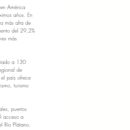
 en América 
óximos años. En 
ra más alta de 
miento del 29,2% 
ores más 
iciado a 130 
egional de 
el país ofrece 
ismo, turismo 
les, puertos 
el acceso a 
l Río Plátano. 