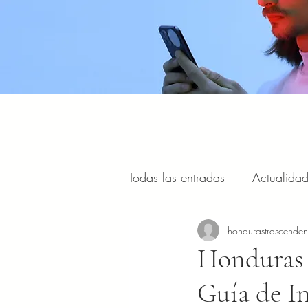
Todas las entradas
Actualida
Estilo de vida, viajes y turism
hondurastrascende
Honduras p
Guía de I
Portal Internacional
Masc