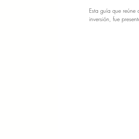
Obtuvo NaN de 5 es
Esta guía que reúne d
inversión, fue presen