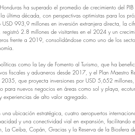
 Honduras ha superado el promedio de crecimiento del PIB
 la última década, con perspectivas optimistas para los pr
 USD 993,9 millones en inversión extranjera directa, la cif
, registró 2.8 millones de visitantes en el 2024 y un creci
ceros frente a 2019, consolidándose como uno de los sect
nomía.
olíticas como la Ley de Fomento al Turismo, que ha benef
ivos fiscales y aduaneros desde 2017, y el Plan Maestro R
a 2035, que proyecta inversiones por USD 5,652 millones, 
vo para nuevos negocios en áreas como sol y playa, ecotur
 y experiencias de alto valor agregado.
una ubicación estratégica, cuatro aeropuertos internaciona
pacidad y una conectividad vial en expansión, facilitando 
, La Ceiba, Copán, Gracias y la Reserva de la Biosfera de