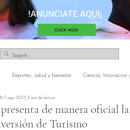
!ANUNCIATE AQUI¡
CLICK AQUI
d
Deportes, salud y bienestar
Ciencia, Innovacion 
o
n8
7 ago 2025
Negocios y Emprendimientos
2 min de lectura
Cultura, sociedad 
resenta de manera oficial la
nversión de Turismo
otas
Automóviles
Novedades