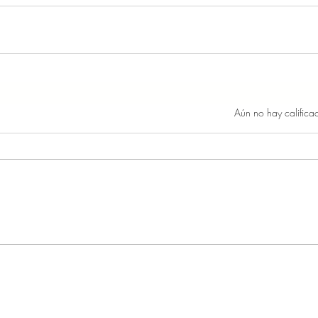
Obtuvo 0 de 5 estrellas.
Aún no hay califica