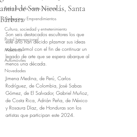
anual de San Nicolás, Santa
Estilo de vida, viajes y turismo
Bárbara
Negocios y Emprendimientos
Obtuvo NaN de 5 estrellas.
Cultura, sociedad y entretenimiento
Son seis destacados escultores los que 
Portal Internacional
este año han decido plasmar sus ideas 
sobre mármol con el fin de continuar un 
Mascotas
legado de arte que se espera abarque al 
Automóviles
menos una década.
Novedades
Jimena Medina, de Perú, Carlos 
Rodríguez, de Colombia, José Sabas 
Gómez, de El Salvador, Gabriel Muñoz, 
de Costa Rica, Adrián Peña, de México 
y Rosaura Díaz, de Honduras son los 
artistas que participan este 2024.